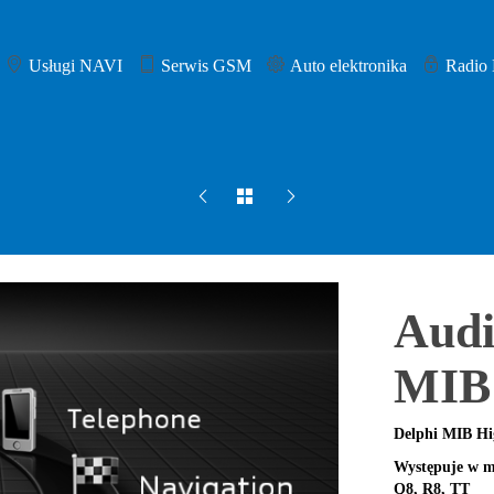
Usługi NAVI
Serwis GSM
Auto elektronika
Radio
Audi
MIB 
Delphi MIB Hi
Występuje w mo
Q8, R8, TT