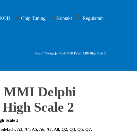
 KOD
Chip Tuning
Kontakt
Regulamin
Home
/
Nawigacje
/
Audi MMI Delphi MIB High Scale 2
 MMI Delphi
High Scale 2
gh Scale 2
delach: A3, A4, A5, A6, A7, A8, Q2, Q3, Q5, Q7,