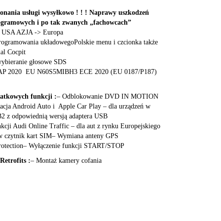
onania usługi wysyłkowo ! ! ! Naprawy uszkodzeń
rogramowych i po tak zwanych „fachowcach”
u USA AZJA -> Europa
programowania układowegoPolskie menu i czcionka także
ual Cocpit
 wybieranie głosowe SDS
MAP 2020 EU N60S5MIBH3 ECE 2020 (EU 0187/P187)
atkowych funkcji :
– Odblokowanie DVD IN MOTION
cja Android Auto i Apple Car Play – dla urządzeń w
B2 z odpowiednią wersją adaptera USB
kcji Audi Online Traffic – dla aut z rynku Europejskiego
 czytnik kart SIM– Wymiana anteny GPS
otection– Wyłączenie funkcji START/STOP
Retrofits :
– Montaż kamery cofania