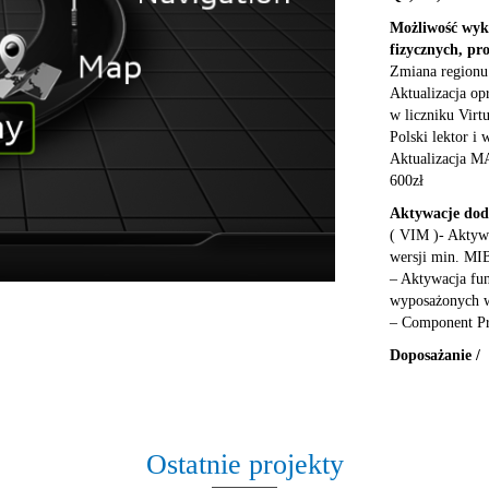
Możliwość wyk
fizycznych, p
Zmiana region
Aktualizacja o
w liczniku Virt
Polski lektor i
Aktualizacja 
600zł
Aktywacje dod
( VIM )- Aktywa
wersji min. MI
– Aktywacja fun
wyposażonych w
– Component Pr
Doposażanie / 
Ostatnie projekty