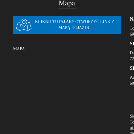
Mapa
N
KLIKNIJ TUTAJ ABY OTWORZYĆ LINK Z
MAPĄ DOJAZDU
To
60
S
MAPA
Da
72
S
An
60
Sk
To
ul