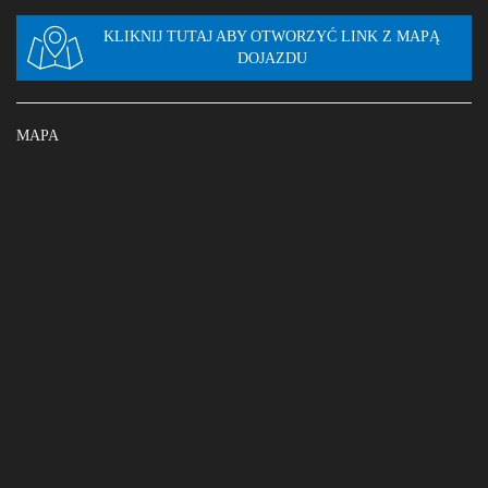
KLIKNIJ TUTAJ ABY OTWORZYĆ LINK Z MAPĄ
DOJAZDU
MAPA