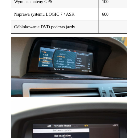
Wymiana anteny GPS
100
Naprawa systemu LOGIC 7 / ASK
600
Odblokowanie DVD podczas jazdy