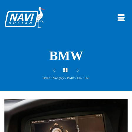
BMW
Home
/
Nawigacje
/
BMW
/
E65 / E66