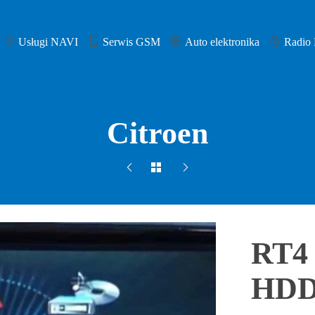
Usługi NAVI
Serwis GSM
Auto elektronika
Radio
Citroen
RT4 
HD