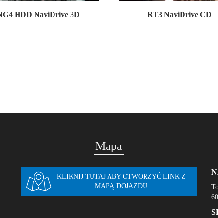
NG4 HDD NaviDrive 3D
RT3 NaviDrive CD
Mapa
N
KLIKNIJ TUTAJ ABY OTWORZYĆ LINK Z
MAPĄ DOJAZDU
To
60
S