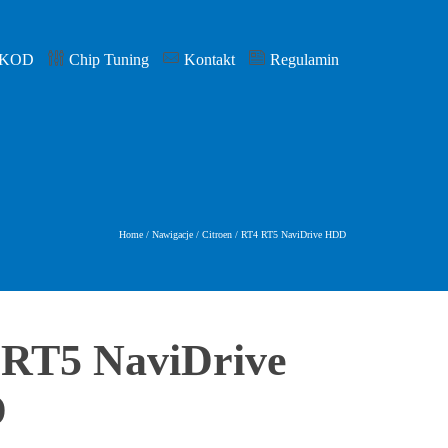
 KOD
Chip Tuning
Kontakt
Regulamin
Home
/
Nawigacje
/
Citroen
/
RT4 RT5 NaviDrive HDD
RT5 NaviDrive
D