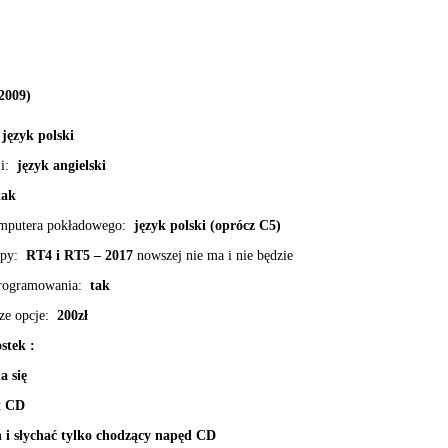
2009)
język polski
ji:
język angielski
ak
mputera pokładowego:
język polski (oprócz C5)
apy:
RT4 i RT5 – 2017
nowszej nie ma i nie będzie
programowania:
tak
ze opcje:
200zł
stek :
a się
yt CD
 i słychać tylko chodzący napęd CD