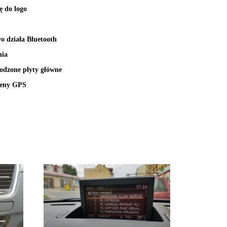
ę do logo
o działa Bluetooth
nia
kodzone płyty główne
teny GPS