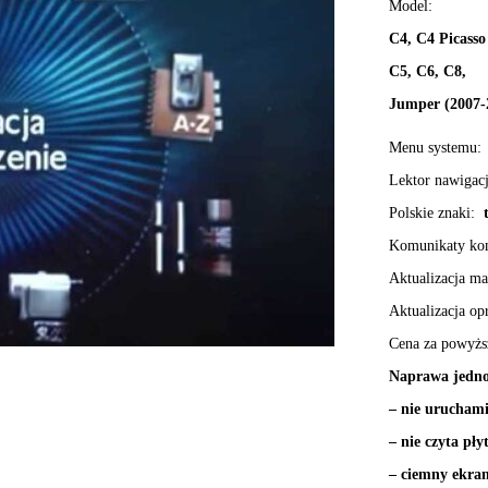
Model:
C4, C4 Picasso
C5, C6, C8,
Jumper (2007-
Menu systemu:
Lektor nawigac
Polskie znaki:
t
Komunikaty ko
Aktualizacja m
Aktualizacja o
Cena za powyżs
Naprawa jedno
– nie uruchami
– nie czyta pł
– ciemny ekran