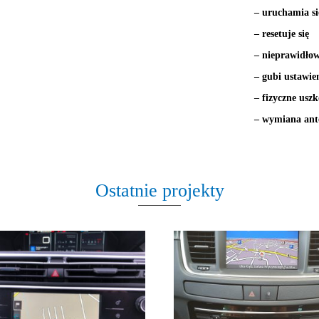
– uruchamia si
– resetuje się
– nieprawidłow
– gubi ustawie
– fizyczne usz
– wymiana an
Ostatnie projekty