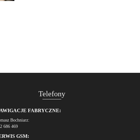
Telefony
AWIGACJE FABRYCZNE:
masz Bochniarz:
2 686 469
ERWIS GSM: