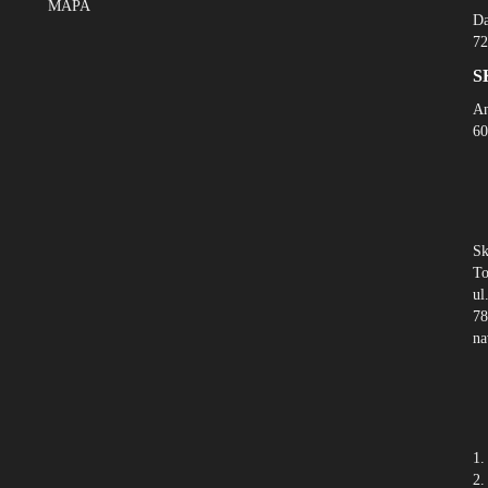
MAPA
Da
72
S
An
60
Sk
To
ul
78
na
1.
2.