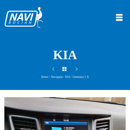
KIA
Home
/
Nawigacje
/
KIA
/
Generacja 5.X