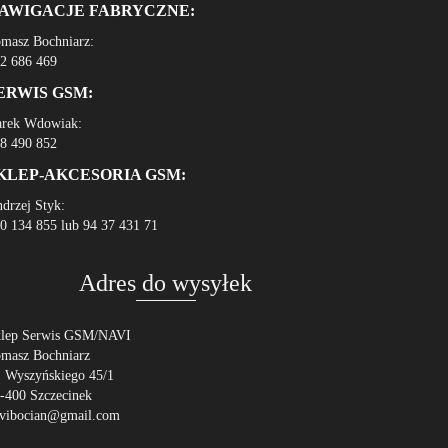
AWIGACJE FABRYCZNE:
masz Bochniarz:
2 686 469
ERWIS GSM:
rek Wdowiak:
8 490 852
KLEP-AKCESORIA GSM:
drzej Styk:
0 134 855 lub 94 37 431 71
Adres do wysyłek
lep Serwis GSM/NAVI
masz Bochniarz
. Wyszyńskiego 45/1
-400 Szczecinek
vibocian@gmail.com