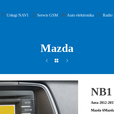
Usługi NAVI
Serwis GSM
Auto elektronika
Radio
Mazda
NB1
Auta 2012-201
Mazda 6Mazda