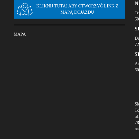
N
KLIKNIJ TUTAJ ABY OTWORZYĆ LINK Z
MAPĄ DOJAZDU
To
60
S
MAPA
Da
72
S
An
60
Sk
To
ul
78
na