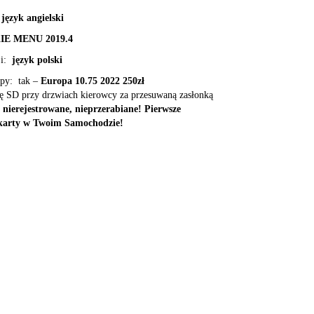
język angielski
E MENU 2019.4
ji:
język polski
apy: tak –
Europa 10.75 2022 250zł
tę SD przy drzwiach kierowcy za przesuwaną zasłonką
 nierejestrowane, nieprzerabiane! Pierwsze
karty w Twoim Samochodzie!