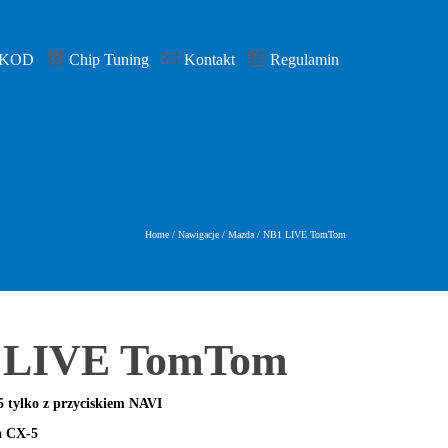
 KOD
Chip Tuning
Kontakt
Regulamin
Home
/
Nawigacje
/
Mazda
/
NB1 LIVE TomTom
 LIVE TomTom
5 tylko z przyciskiem NAVI
 CX-5