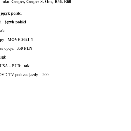
 roku:
Cooper, Cooper S, One, R56, R60
język polski
ji:
język polski
ak
apy:
MOVE 2021-1
ze opcje:
350 PLN
ugi:
 USA – EUR:
tak
DVD TV podczas jazdy – 200