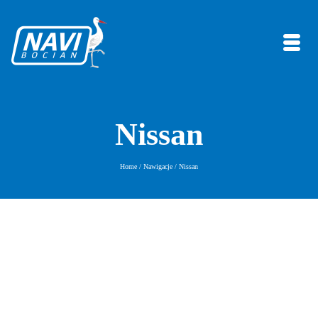
Nissan
Home
/
Nawigacje
/
Nissan