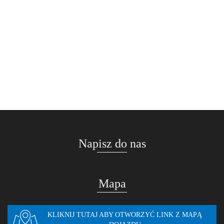
LCN1 Nissan Connect 1 SD
Modele: Menu systemu: język polski Lektor nawigacji: język polski Aktualizacja
mapy: tak 2023 / V12 Cena za powyższe...
Napisz do nas
Mapa
KLIKNIJ TUTAJ ABY OTWORZYĆ LINK Z MAPĄ