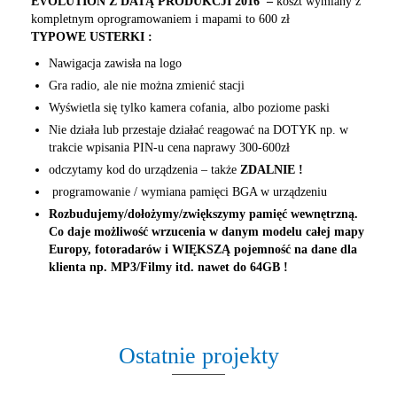
EVOLUTION Z DATĄ PRODUKCJI 2016 –
koszt wymiany z
kompletnym oprogramowaniem i mapami to 600 zł
TYPOWE USTERKI :
Nawigacja zawisła na logo
Gra radio, ale nie można zmienić stacji
Wyświetla się tylko kamera cofania, albo poziome paski
Nie działa lub przestaje działać reagować na DOTYK np. w
trakcie wpisania PIN-u cena naprawy 300-600zł
odczytamy kod do urządzenia – także
ZDALNIE !
programowanie / wymiana pamięci BGA w urządzeniu
Rozbudujemy/dołożymy/zwiększymy pamięć wewnętrzną.
Co daje możliwość wrzucenia w danym modelu całej mapy
Europy, fotoradarów i WIĘKSZĄ pojemność na dane dla
klienta np. MP3/Filmy itd. nawet do 64GB !
Ostatnie projekty