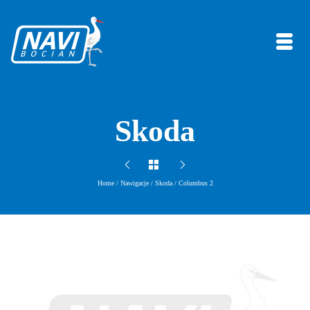
Skoda
Home
/
Nawigacje
/
Skoda
/
Columbus 2