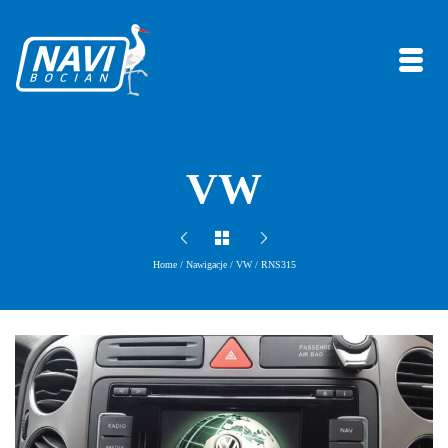
VW
Home
/
Nawigacje
/
VW
/
RNS315